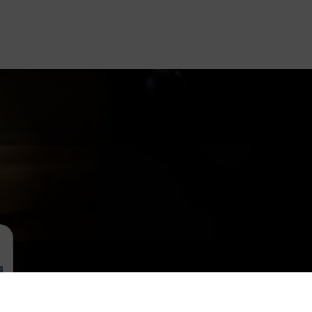
Nos matières
C