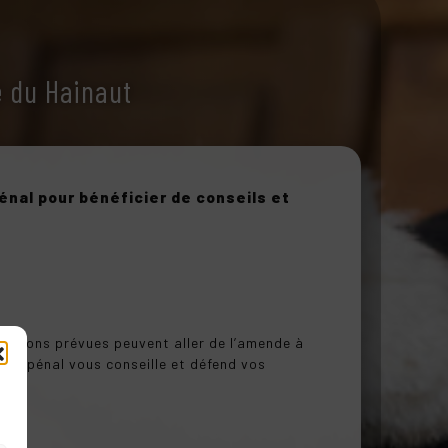
e du Hainaut
énal pour bénéficier de conseils et
anctions prévues peuvent aller de l’amende à
roit pénal vous conseille et défend vos