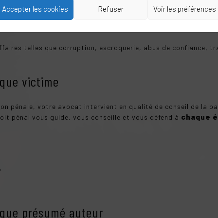
personnes telles que violence volontaire, meurtre, agression, vo
Accepter les cookies
Refuser
Voir les préférences
biens tels que stupéfiants ou destruction des biens d’autrui…
er telles que conduite sous l’emprise de drogue ou d’alcool, homic
ffaires telles que corruption, escroquerie, abus de confiance, tr
 que victime
ion pénale, votre avocat intervient en qualité de conseil de la pa
chaque é
roit pénal vous guide, vous conseille et vous défend à
,
 que présumé auteur