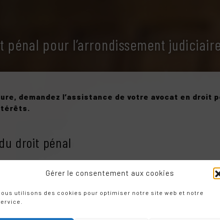
t pénal pour l’arrondissement judiciair
ure, demandez l’assistance de votre avocat en droit p
ntérêts.
du droit pénal
rime sont les trois catégories d’infractions au Code pénal. Les s
Gérer le consentement aux cookies
ime ou présumé auteur d’une infraction pénale, votre avocat en d
ncernant des biens ou des personnes.
ous utilisons des cookies pour optimiser notre site web et notre
ervice.
ire appel à votre avocat dans l’une des situations suivantes :